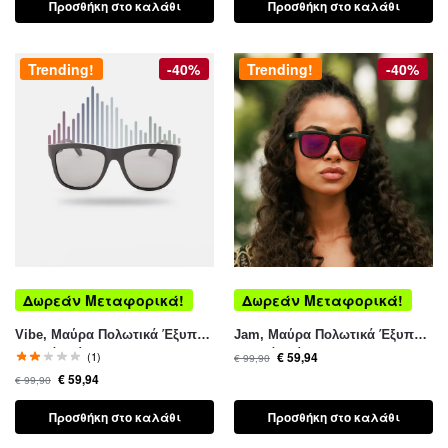
Προσθήκη στο καλάθι
Προσθήκη στο καλάθι
Trending!
-40%
Trending!
-40%
Δωρεάν Μεταφορικά!
Δωρεάν Μεταφορικά!
Vibe, Μαύρα Πολωτικά Έξυπνα
Jam, Μαύρα Πολωτικά Έξυπνα
Γυαλιά Ηλίου Cat.3
Γυαλιά Ηλίου Cat.3
(1)
€
59,94
€
99,90
€
59,94
€
99,90
Προσθήκη στο καλάθι
Προσθήκη στο καλάθι