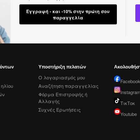
Εγγραφή - και -10% στην πρώτη σου
παραγγελία
ϊόντων
Υποστήριξη πελατών
Ακολουθήσ
Ο λογαριασμός μου
Faceboo
ηλίου
Αναζήτηση παραγγελίας
Instagra
ών
Φόρμα Επιστροφής ή
Αλλαγής
ΤικΤοκ
Συχνές Ερωτήσεις
Youtube