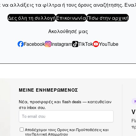
 να αλλάξεις τα φίλτρα ή τους όρους αναζήτησης. Ενα
Δες όλη τη συλλογή
Επικοινωνία
Πίσω στην αρχική
Ακολούθησέ μας
Instagram
Facebook
TikTok
YouTube
ΜΕΙΝΕ ΕΝΗΜΕΡΩΜΕΝΟΣ
Νέα, προσφορές και flash deals — κατευθείαν
στο inbox σου.
V
Fl
πρ
Αποδέχομαι τους
Όρους και Προϋποθέσεις
και
την
Πολιτική Απορρήτου