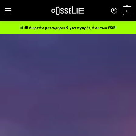
0
🆓 🚚
Δωρεάν μεταφορικά για αγορές άνω των €50!!