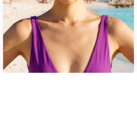
Cat 3: το καλοκαίρι στην
Ελλάδα
Τα Cat 3 φιλτράρουν
43-80% του φωτός
. Αυτός
είναι ο λόγος που τα περισσότερα γυαλιά ηλίου
που αγοράζεις για παραλία ανήκουν σε αυτή την
κατηγορία.