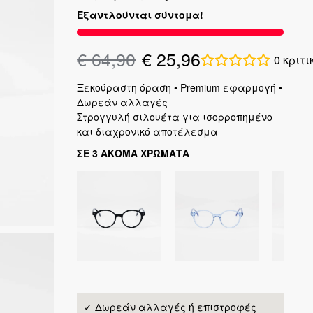
Εξαντλούνται σύντομα!
€
64,90
€
25,96
0
κριτι
Ξεκούραστη όραση • Premium εφαρμογή •
Δωρεάν αλλαγές
Στρογγυλή σιλουέτα για ισορροπημένο
και διαχρονικό αποτέλεσμα
ΣΕ 3 ΑΚΟΜΑ ΧΡΩΜΑΤΑ
✓ Δωρεάν αλλαγές ή επιστροφές