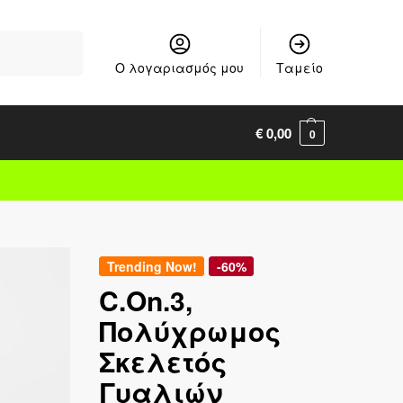
Αναζήτηση
Ο λογαριασμός μου
Ταμείο
€
0,00
0
Trending Now!
-60%
C.On.3,
Πολύχρωμος
Σκελετός
Γυαλιών