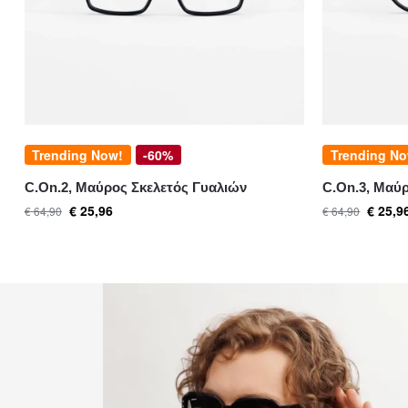
Trending Now!
-60%
Trending No
C.On.2, Μαύρος Σκελετός Γυαλιών
C.On.3, Μαύ
€
25,96
€
25,9
€
64,90
€
64,90