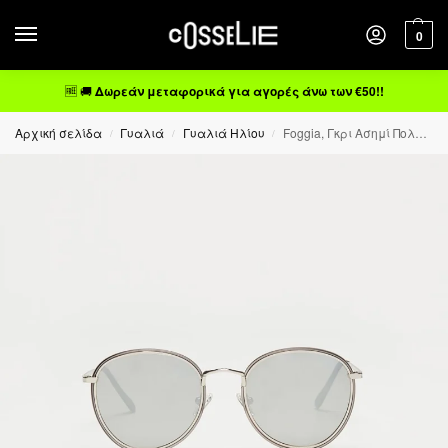
0
🆓 🚚
Δωρεάν μεταφορικά για αγορές άνω των €50!!
Αρχική σελίδα
Γυαλιά
Γυαλιά Ηλίου
Foggia, Γκρι Ασημί Πολωτικά Γυαλιά Ηλίου Cat.2
/
/
/