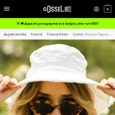
0
🆓 🚚
Δωρεάν μεταφορικά για αγορές άνω των €50!!
Αρχική σελίδα
Γυαλιά
Γυαλιά Ηλίου
Quebec, Κίτρινα Ταρταρούγα Πολωτικά Γυαλιά Ηλίου Cat.3
/
/
/