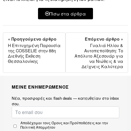
Πίσω στα άρθρα
« Προηγούμενο άρθρο
Επόμενο άρθρο »
Η Επιτυχημένη Παρουσία
Γυαλιά Ηλίου &
της COSSELIE στην 88η
Αυτοπεποίθηση: Το
Διεθνής Έκθεση
Απόλυτο Αξεσουάρ για
Θεσσαλονίκης
να Νιώθεις & να
Δείχνεις Καλύτερα
ΜΕΙΝΕ ΕΝΗΜΕΡΩΜΕΝΟΣ
Νέα, προσφορές και flash deals — κατευθείαν στο inbox
σου.
Αποδέχομαι τους
Όρους και Προϋποθέσεις
και την
Πολιτική Απορρήτου