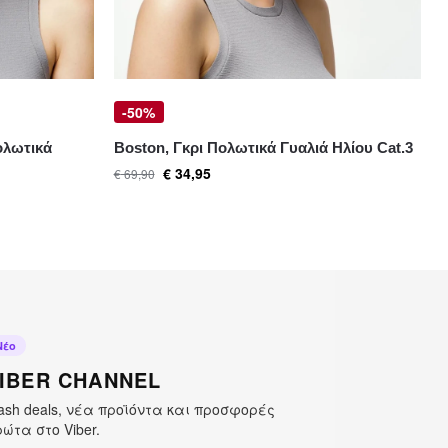
-50%
ολωτικά
Boston, Γκρι Πολωτικά Γυαλιά Ηλίου Cat.3
€
34,95
€
69,90
Νέο
IBER CHANNEL
ash deals, νέα προϊόντα και προσφορές
ώτα στο Viber.