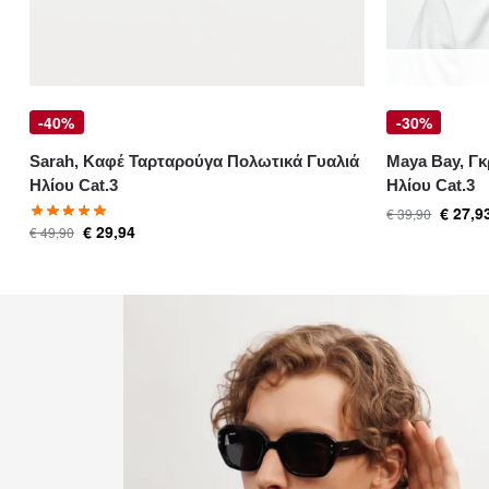
-40%
-30%
Sarah, Καφέ Ταρταρούγα Πολωτικά Γυαλιά
Maya Bay, Γκ
Ηλίου Cat.3
Ηλίου Cat.3
€
27,9
€
39,90
€
29,94
€
49,90