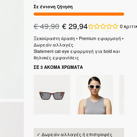
Σε έντονη ζήτηση
€
49,90
€
29,94
0
κριτι
Ξεκούραστη όραση • Premium εφαρμογή •
Δωρεάν αλλαγές
Statement cat-eye εφαρμογή για bold και
θηλυκές εμφανίσεις
ΣΕ 3 ΑΚΟΜΑ ΧΡΩΜΑΤΑ
✓ Δωρεάν αλλαγές ή επιστροφές