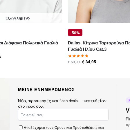
Εξαντλημένο
-50%
ρι Διάφανα Πολωτικά Γυαλιά
Dallas, Κίτρινα Ταρταρούγα Π
Γυαλιά Ηλίου Cat.3
3
€
34,95
€
69,90
ΜΕΙΝΕ ΕΝΗΜΕΡΩΜΕΝΟΣ
Νέα, προσφορές και flash deals — κατευθείαν
στο inbox σου.
V
Fl
πρ
Αποδέχομαι τους
Όρους και Προϋποθέσεις
και