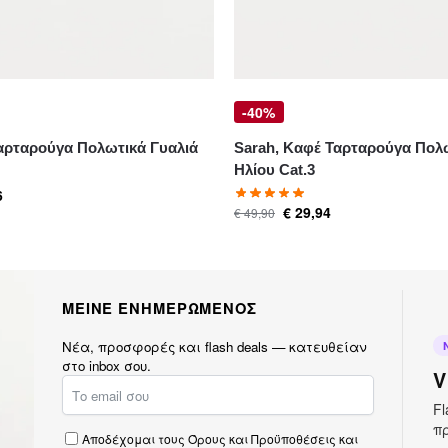
-40%
Ταρταρούγα Πολωτικά Γυαλιά
Sarah, Καφέ Ταρταρούγα Πολ
Ηλίου Cat.3
6
€
29,94
€
49,90
ΜΕΙΝΕ ΕΝΗΜΕΡΩΜΕΝΟΣ
Νέα, προσφορές και flash deals — κατευθείαν
στο inbox σου.
V
Fl
πρ
Αποδέχομαι τους
Όρους και Προϋποθέσεις
και