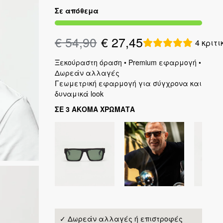
Σε απόθεμα
€
54,90
€
27,45
4
κριτι
Ξεκούραστη όραση • Premium εφαρμογή •
Δωρεάν αλλαγές
Γεωμετρική εφαρμογή για σύγχρονα και
δυναμικά look
ΣΕ 3 ΑΚΟΜΑ ΧΡΩΜΑΤΑ
✓ Δωρεάν αλλαγές ή επιστροφές