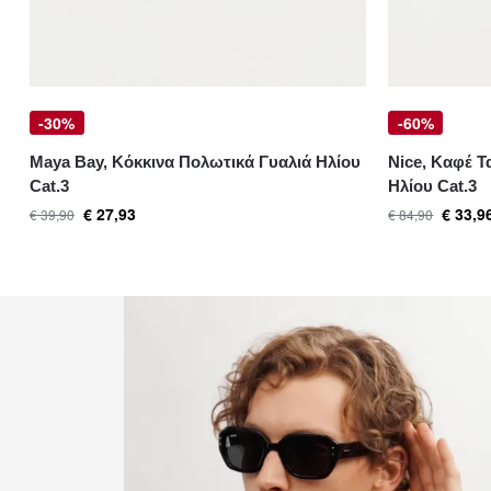
-30%
-60%
Maya Bay, Κόκκινα Πολωτικά Γυαλιά Ηλίου
Nice, Καφέ 
Cat.3
Ηλίου Cat.3
€
27,93
€
33,9
€
39,90
€
84,90